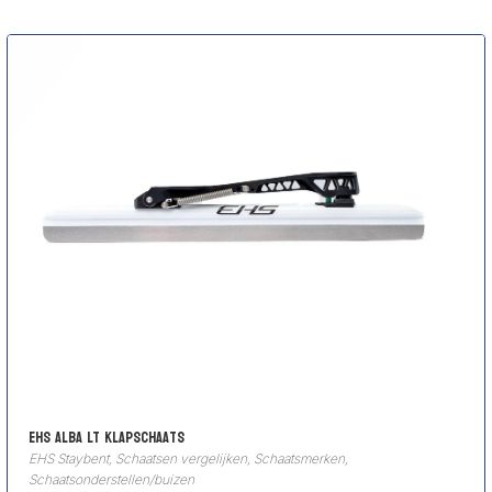
EHS Alba LT Klapschaats
EHS Staybent
,
Schaatsen vergelijken
,
Schaatsmerken
,
Schaatsonderstellen/buizen