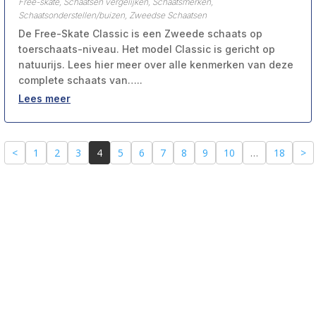
Free-skate
,
Schaatsen vergelijken
,
Schaatsmerken
,
Schaatsonderstellen/buizen
,
Zweedse Schaatsen
De Free-Skate Classic is een Zweede schaats op
toerschaats-niveau. Het model Classic is gericht op
natuurijs. Lees hier meer over alle kenmerken van deze
complete schaats van…..
Lees meer
<
1
2
3
4
5
6
7
8
9
10
…
18
>