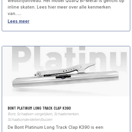
wedstrijdniveau. Het model QuarQ Bi-Metal is gericht op
inline skaten. Lees hier meer over alle kenmerken
van…..
Lees meer
Bont Platinum Long Track Clap K390
Bont
,
Schaatsen vergelijken
,
Schaatsmerken
,
Schaatsonderstellen/buizen
De Bont Platinum Long Track Clap K390 is een