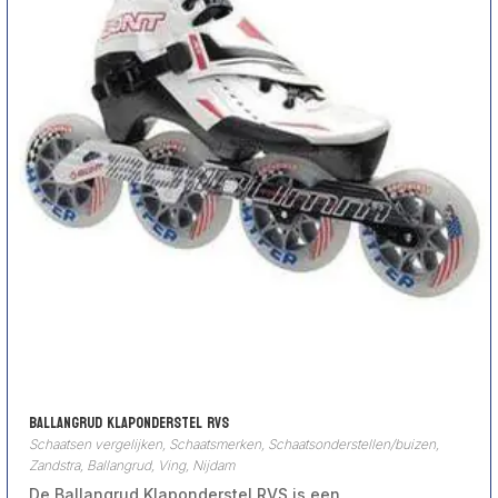
Ballangrud Klaponderstel RVS
Schaatsen vergelijken
,
Schaatsmerken
,
Schaatsonderstellen/buizen
,
Zandstra, Ballangrud, Ving, Nijdam
De Ballangrud Klaponderstel RVS is een