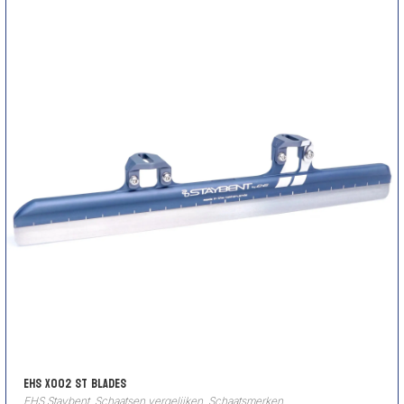
EHS X002 ST blades
EHS Staybent
,
Schaatsen vergelijken
,
Schaatsmerken
,