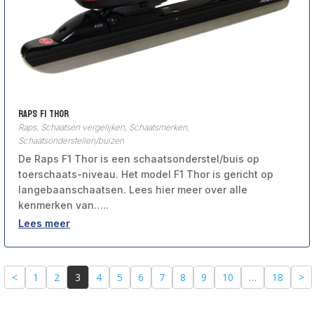
Raps F1 Thor
Raps
,
Schaatsen vergelijken
,
Schaatsmerken
,
Schaatsonderstellen/buizen
De Raps F1 Thor is een schaatsonderstel/buis op
toerschaats-niveau. Het model F1 Thor is gericht op
langebaanschaatsen. Lees hier meer over alle
kenmerken van…..
Lees meer
<
1
2
3
4
5
6
7
8
9
10
…
18
>