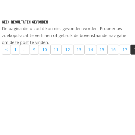
Geen Resultaten Gevonden
De pagina die u zocht kon niet gevonden worden. Probeer uw
zoekopdracht te verfijnen of gebruik de bovenstaande navigatie
om deze post te vinden.
<
1
…
9
10
11
12
13
14
15
16
17