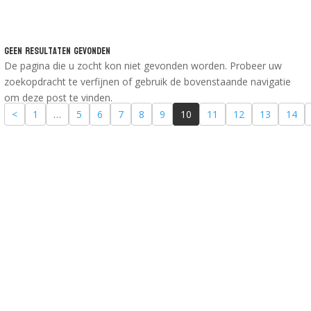
Geen Resultaten Gevonden
De pagina die u zocht kon niet gevonden worden. Probeer uw
zoekopdracht te verfijnen of gebruik de bovenstaande navigatie
om deze post te vinden.
<
1
…
5
6
7
8
9
10
11
12
13
14