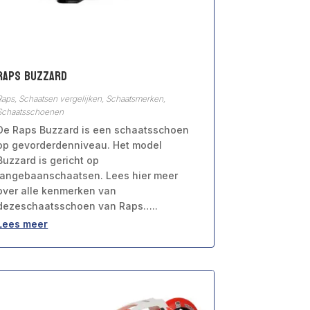
Raps Buzzard
Raps
,
Schaatsen vergelijken
,
Schaatsmerken
,
Schaatsschoenen
De Raps Buzzard is een schaatsschoen
op gevorderdenniveau. Het model
Buzzard is gericht op
langebaanschaatsen. Lees hier meer
over alle kenmerken van
dezeschaatsschoen van Raps…..
Lees meer