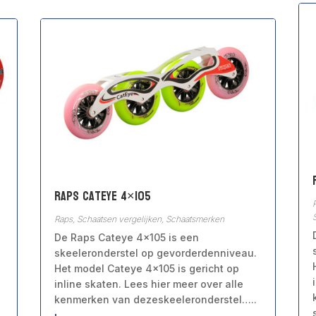
Raps Cateye 4×105
Raps
,
Schaatsen vergelijken
,
Schaatsmerken
De Raps Cateye 4×105 is een
skeeleronderstel op gevorderdenniveau.
Het model Cateye 4×105 is gericht op
inline skaten. Lees hier meer over alle
kenmerken van dezeskeeleronderstel…..