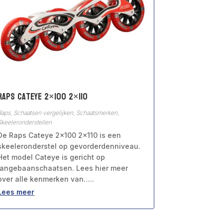
Raps Cateye 2×100 2×110
Raps
,
Schaatsen vergelijken
,
Schaatsmerken
,
Skeeleronderstellen
De Raps Cateye 2×100 2×110 is een
skeeleronderstel op gevorderdenniveau.
Het model Cateye is gericht op
langebaanschaatsen. Lees hier meer
over alle kenmerken van…..
Lees meer