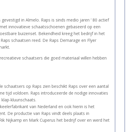
evestigd in Almelo. Raps is sinds medio jaren ‘ 80 actief
n met innovatieve schaatsschoenen gebaseerd op een
woestbare buizenset. Bekendheid kreeg het bedrijf in het
p Raps schaatsen reed. De Raps Demarage en Flyer
markt.
ecreatieve schaatsers die goed materiaal willen hebben
e schaatsers op Raps zien beschikt Raps over een aantal
ne tijd voldoen. Raps introduceerde de nodige innovaties
 klap-kluunschaats.
keelerfabrikant van Nederland en ook hierin is het
nt. De productie van Raps vindt deels plaats in
Rik Nijkamp en Mark Cuperus het bedrijf over en werd het