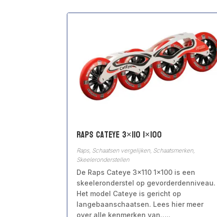
Raps Cateye 3×110 1×100
Raps
,
Schaatsen vergelijken
,
Schaatsmerken
,
Skeeleronderstellen
De Raps Cateye 3×110 1×100 is een
skeeleronderstel op gevorderdenniveau.
Het model Cateye is gericht op
langebaanschaatsen. Lees hier meer
over alle kenmerken van…..