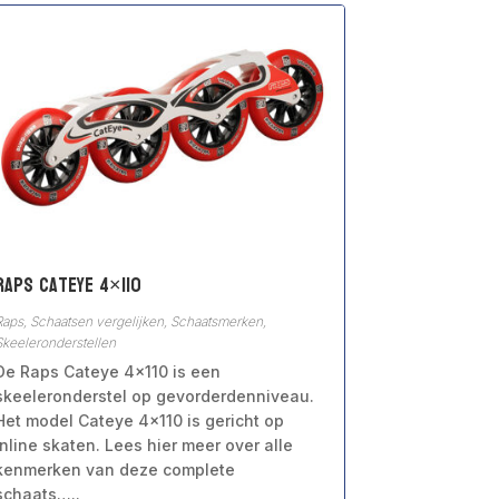
Raps Cateye 4×110
Raps
,
Schaatsen vergelijken
,
Schaatsmerken
,
Skeeleronderstellen
De Raps Cateye 4×110 is een
skeeleronderstel op gevorderdenniveau.
Het model Cateye 4×110 is gericht op
inline skaten. Lees hier meer over alle
kenmerken van deze complete
schaats…..