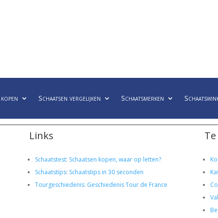
 kopen
Schaatsen vergelijken
Schaatsmerken
Schaatswin
Links
Te
Schaatstest
:
Schaatsen kopen, waar op letten?
Ko
Schaatstips
:
Schaatstips in 30 seconden
Ka
Tourgeschiedenis: Geschiedenis Tour de France
Co
Va
Bel