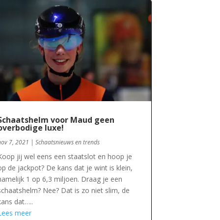
Schaatshelm voor Maud geen
overbodige luxe!
nov 7, 2021
|
Schaatsnieuws en trends
Koop jij wel eens een staatslot en hoop je
op de jackpot? De kans dat je wint is klein,
namelijk 1 op 6,3 miljoen. Draag je een
schaatshelm? Nee? Dat is zo niet slim, de
kans dat…..
Lees meer