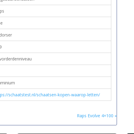
ps
e
dorser
9
vorderdenniveau
uminium
tps://schaatstest.nl/schaatsen-kopen-waarop-letten/
Raps Evolve 4×100 »