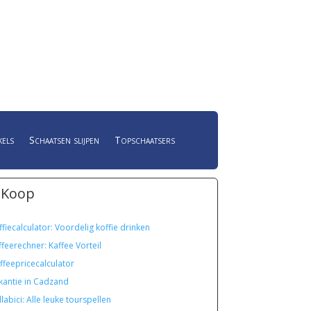
kels
Schaatsen slijpen
Topschaatsers
 Koop
ffiecalculator: Voordelig koffie drinken
ffeerechner: Kaffee Vorteil
ffeepricecalculator
kantie in Cadzand
labici: Alle leuke tourspellen