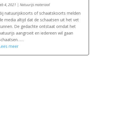
feb 4, 2021
|
Natuurijs materiaal
Bij natuurijskoorts of schaatskoorts melden
de media altijd dat de schaatsen uit het vet
kunnen. De gedachte ontstaat omdat het
natuurijs aangroeit en iedereen wil gaan
schaatsen……
Lees meer