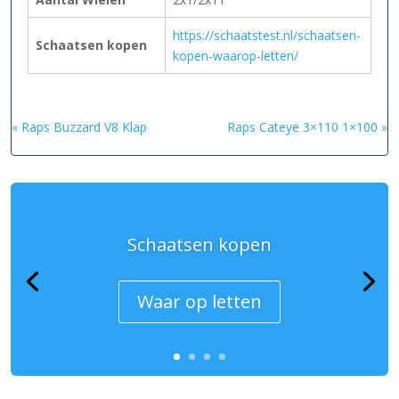
https://schaatstest.nl/schaatsen-
Schaatsen kopen
kopen-waarop-letten/
« Raps Buzzard V8 Klap
Raps Cateye 3×110 1×100 »
Schaatsen kopen
Waar op letten