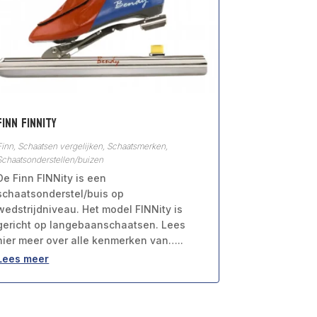
Finn FINNity
Finn
,
Schaatsen vergelijken
,
Schaatsmerken
,
Schaatsonderstellen/buizen
De Finn FINNity is een
schaatsonderstel/buis op
wedstrijdniveau. Het model FINNity is
gericht op langebaanschaatsen. Lees
hier meer over alle kenmerken van…..
Lees meer