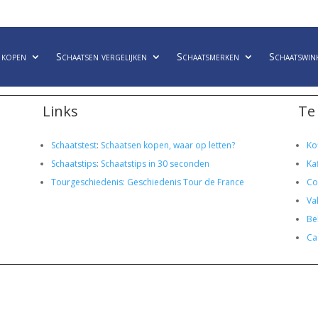
 kopen
Schaatsen vergelijken
Schaatsmerken
Schaatswin
Links
Te
Schaatstest
:
Schaatsen kopen, waar op letten?
Ko
Schaatstips
:
Schaatstips in 30 seconden
Ka
Tourgeschiedenis: Geschiedenis Tour de France
Co
Va
Bel
Ca