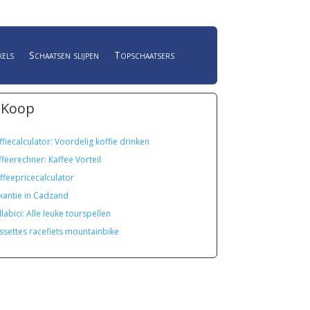
kels
Schaatsen slijpen
Topschaatsers
 Koop
ffiecalculator: Voordelig koffie drinken
ffeerechner: Kaffee Vorteil
ffeepricecalculator
kantie in Cadzand
labici: Alle leuke tourspellen
ssettes racefiets mountainbike