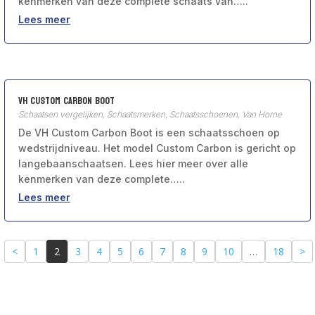
kenmerken van deze complete schaats van…..
Lees meer
VH Custom Carbon Boot
Schaatsen vergelijken
,
Schaatsmerken
,
Schaatsschoenen
,
Van Horne
De VH Custom Carbon Boot is een schaatsschoen op
wedstrijdniveau. Het model Custom Carbon is gericht op
langebaanschaatsen. Lees hier meer over alle
kenmerken van deze complete…..
Lees meer
<
1
2
3
4
5
6
7
8
9
10
…
18
>