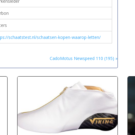
rkensleder
rbon
ters
tps://schaatstest.nl/schaatsen-kopen-waarop-letten/
CadoMotus Newspeed 110 (195) »