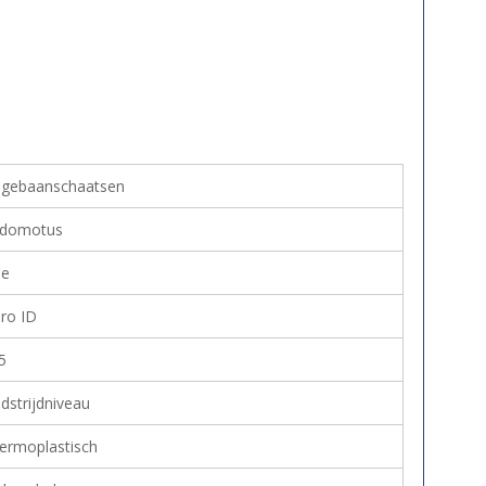
ngebaanschaatsen
domotus
e
ro ID
5
dstrijdniveau
ermoplastisch