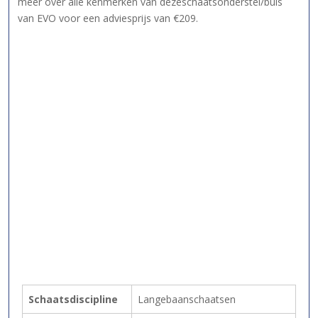
meer over alle kenmerken van dezeschaatsonderstel/buis
van EVO voor een adviesprijs van €209.
Schaatsdiscipline
Langebaanschaatsen