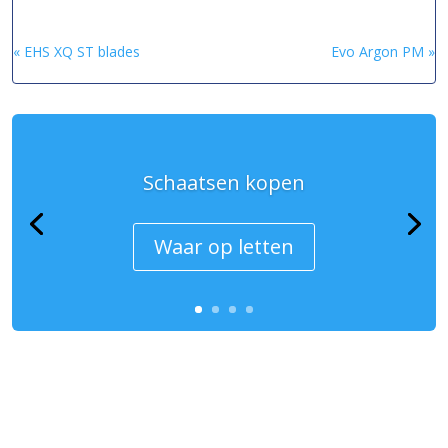
« EHS XQ ST blades
Evo Argon PM »
Schaatsen kopen
Waar op letten