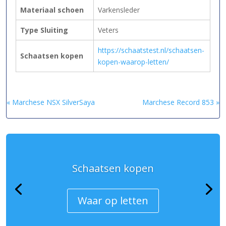
Materiaal schoen
Varkensleder
Type Sluiting
Veters
https://schaatstest.nl/schaatsen-
Schaatsen kopen
kopen-waarop-letten/
« Marchese NSX SilverSaya
Marchese Record 853 »
Schaatsen kopen
Waar op letten