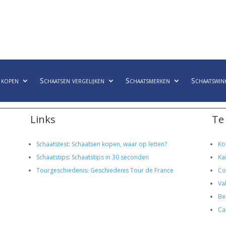
 kopen
Schaatsen vergelijken
Schaatsmerken
Schaatswin
Links
Te
Schaatstest
:
Schaatsen kopen, waar op letten?
Ko
Schaatstips
:
Schaatstips in 30 seconden
Ka
Tourgeschiedenis: Geschiedenis Tour de France
Co
Va
Bel
Ca