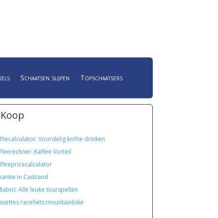
kels
Schaatsen slijpen
Topschaatsers
 Koop
ffiecalculator: Voordelig koffie drinken
ffeerechner: Kaffee Vorteil
ffeepricecalculator
kantie in Cadzand
labici: Alle leuke tourspellen
ssettes racefiets mountainbike