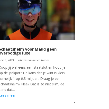
Schaatshelm voor Maud geen
overbodige luxe!
nov 7, 2021
|
Schaatsnieuws en trends
Koop jij wel eens een staatslot en hoop je
op de jackpot? De kans dat je wint is klein,
namelijk 1 op 6,3 miljoen. Draag je een
schaatshelm? Nee? Dat is zo niet slim, de
kans dat…..
Lees meer