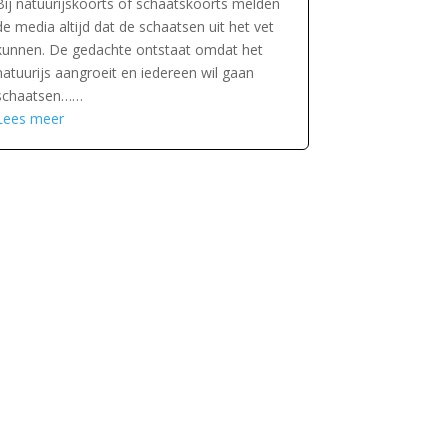
Bij natuurijskoorts of schaatskoorts melden
de media altijd dat de schaatsen uit het vet
kunnen. De gedachte ontstaat omdat het
natuurijs aangroeit en iedereen wil gaan
schaatsen……
Lees meer