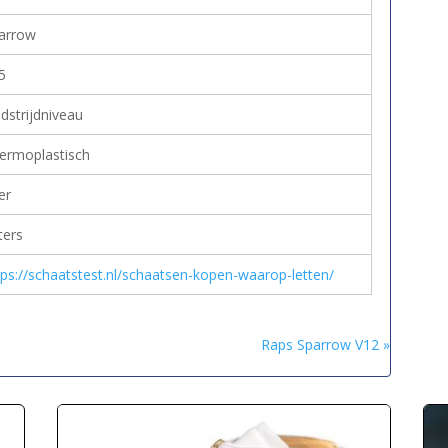
arrow
5
dstrijdniveau
ermoplastisch
er
ters
tps://schaatstest.nl/schaatsen-kopen-waarop-letten/
Raps Sparrow V12 »