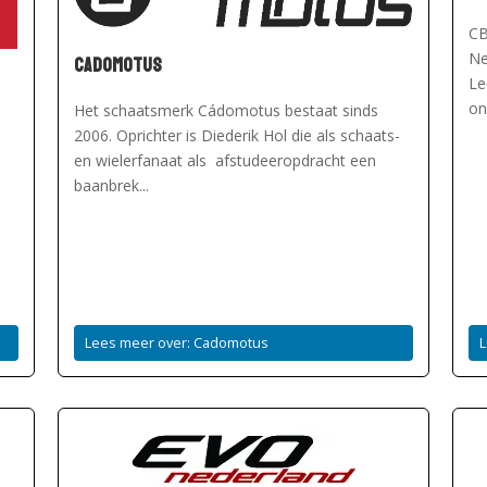
CB
Cadomotus
Ne
Le
on
Het schaatsmerk Cádomotus bestaat sinds
2006. Oprichter is Diederik Hol die als schaats-
en wielerfanaat als afstudeeropdracht een
baanbrek...
Lees meer over: Cadomotus
L