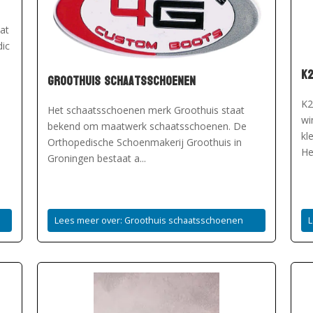
at
dic
K
Groothuis schaatsschoenen
K2
Het schaatsschoenen merk Groothuis staat
wi
bekend om maatwerk schaatsschoenen. De
kl
Orthopedische Schoenmakerij Groothuis in
He
Groningen bestaat a...
Lees meer over: Groothuis schaatsschoenen
L