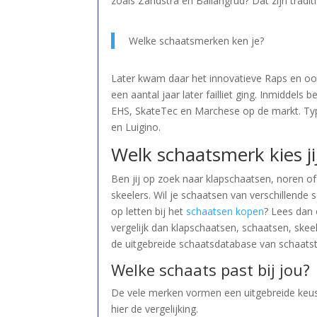
zoals Zandstra en Ballangrud? Dat zijn tradi
Welke schaatsmerken ken je?
Later kwam daar het innovatieve Raps en oo
een aantal jaar later failliet ging. Inmidde
EHS, SkateTec en Marchese op de markt. Typi
en Luigino.
Welk schaatsmerk kies ji
Ben jij op zoek naar klapschaatsen, noren of
skeelers. Wil je schaatsen van verschillend
op letten bij het
schaatsen kopen
? Lees dan 
vergelijk dan klapschaatsen, schaatsen, skeel
de uitgebreide schaatsdatabase van schaatste
Welke schaats past bij jou?
De vele merken vormen een uitgebreide keus 
hier de vergelijking.