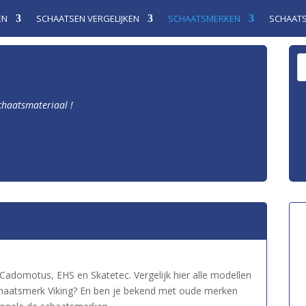
EN
SCHAATSEN VERGELIJKEN
SCHAATSMERKEN
SCHAAT
schaatsmateriaal !
 Cadomotus, EHS en Skatetec. Vergelijk hier alle modellen
schaatsmerk Viking? En ben je bekend met oude merken