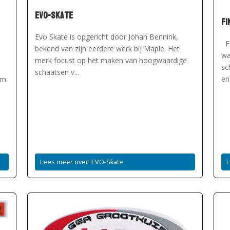
EVO-Skate
Fi
Evo Skate is opgericht door Johan Bennink,
Fi
bekend van zijn eerdere werk bij Maple. Het
wa
d
merk focust op het maken van hoogwaardige
sc
schaatsen v...
en
am
Lees meer over: EVO-Skate
L