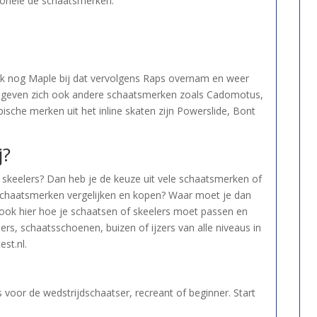
tionele de schaatsmerken.
k nog Maple bij dat vervolgens Raps overnam en weer
ls begeven zich ook andere schaatsmerken zoals Cadomotus,
sche merken uit het inline skaten zijn Powerslide, Bont
j?
 skeelers? Dan heb je de keuze uit vele schaatsmerken of
e schaatsmerken vergelijken en kopen? Waar moet je dan
ook hier hoe je schaatsen of skeelers moet passen en
ers, schaatsschoenen, buizen of ijzers van alle niveaus in
st.nl.
voor de wedstrijdschaatser, recreant of beginner. Start