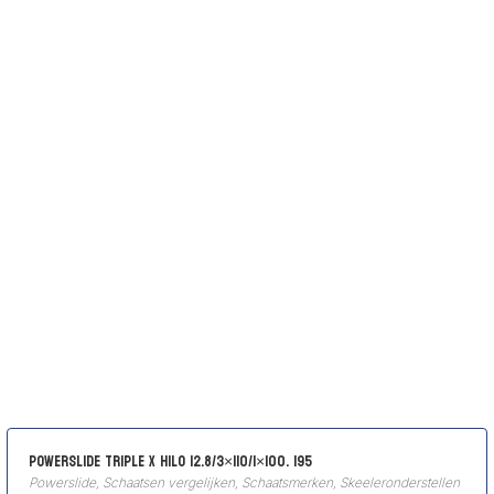
Powerslide Triple X HILO 12.8/3×110/1×100. 195
Powerslide
,
Schaatsen vergelijken
,
Schaatsmerken
,
Skeeleronderstellen