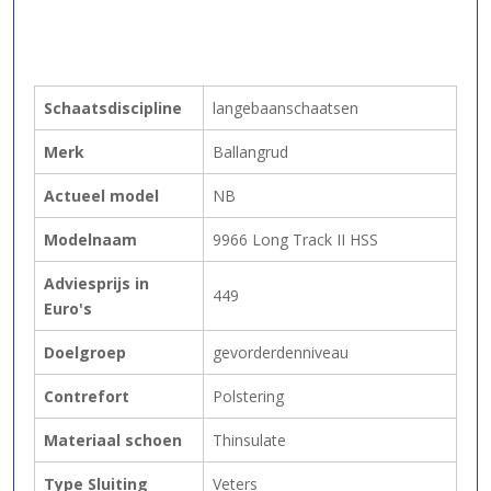
Schaatsdiscipline
langebaanschaatsen
Merk
Ballangrud
Actueel model
NB
Modelnaam
9966 Long Track II HSS
Adviesprijs in
449
Euro's
Doelgroep
gevorderdenniveau
Contrefort
Polstering
Materiaal schoen
Thinsulate
Type Sluiting
Veters