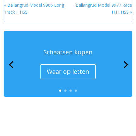
« Ballangrud Model 9966 Long
Ballangrud Model 9977 Race
Track II HSS
H.H. HSS »
Schaatsen kopen
Waar op letten