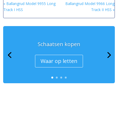
« Ballangrud Model 9955 Long
Ballangrud Model 9966 Long
Track I HSS
Track II HSS »
Schaatsen kopen
Waar op letten