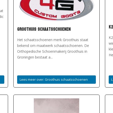
at
dic
K
Groothuis schaatsschoenen
K2
Het schaatsschoenen merk Groothuis staat
wi
bekend om maatwerk schaatsschoenen. De
kl
Orthopedische Schoenmakerij Groothuis in
He
Groningen bestaat a...
Lees meer over: Groothuis schaatsschoenen
L