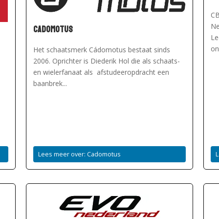
CB
Cadomotus
Ne
Le
on
Het schaatsmerk Cádomotus bestaat sinds
2006. Oprichter is Diederik Hol die als schaats-
en wielerfanaat als afstudeeropdracht een
baanbrek...
Lees meer over: Cadomotus
L