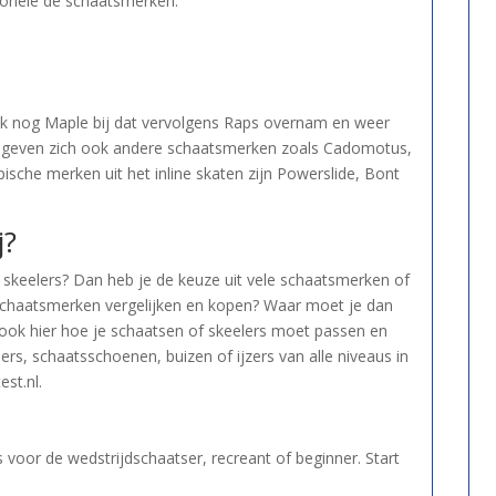
tionele de schaatsmerken.
k nog Maple bij dat vervolgens Raps overnam en weer
ls begeven zich ook andere schaatsmerken zoals Cadomotus,
sche merken uit het inline skaten zijn Powerslide, Bont
j?
 skeelers? Dan heb je de keuze uit vele schaatsmerken of
e schaatsmerken vergelijken en kopen? Waar moet je dan
ook hier hoe je schaatsen of skeelers moet passen en
ers, schaatsschoenen, buizen of ijzers van alle niveaus in
st.nl.
voor de wedstrijdschaatser, recreant of beginner. Start