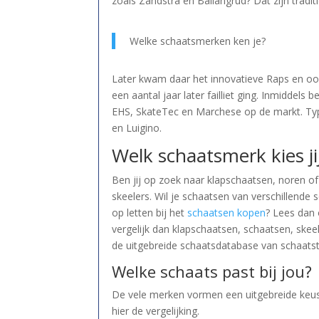
zoals Zandstra en Ballangrud? Dat zijn tradi
Welke schaatsmerken ken je?
Later kwam daar het innovatieve Raps en oo
een aantal jaar later failliet ging. Inmidde
EHS, SkateTec en Marchese op de markt. Typi
en Luigino.
Welk schaatsmerk kies ji
Ben jij op zoek naar klapschaatsen, noren of
skeelers. Wil je schaatsen van verschillend
op letten bij het
schaatsen kopen
? Lees dan 
vergelijk dan klapschaatsen, schaatsen, skeel
de uitgebreide schaatsdatabase van schaatste
Welke schaats past bij jou?
De vele merken vormen een uitgebreide keus 
hier de vergelijking.