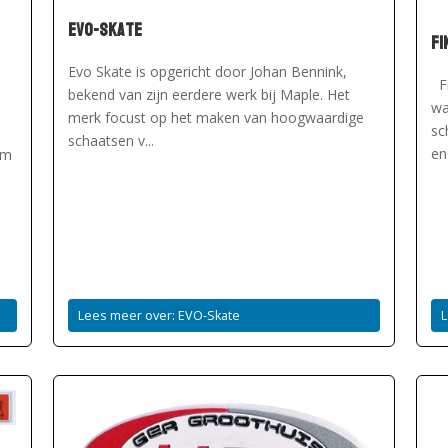
EVO-Skate
Fi
Evo Skate is opgericht door Johan Bennink,
Fi
bekend van zijn eerdere werk bij Maple. Het
wa
d
merk focust op het maken van hoogwaardige
sc
schaatsen v...
en
am
Lees meer over: EVO-Skate
L