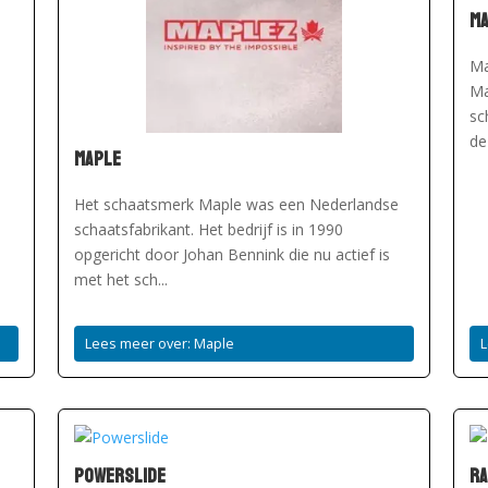
M
Ma
Ma
sc
de
Maple
Het schaatsmerk Maple was een Nederlandse
schaatsfabrikant. Het bedrijf is in 1990
opgericht door Johan Bennink die nu actief is
met het sch...
Lees meer over: Maple
Powerslide
R