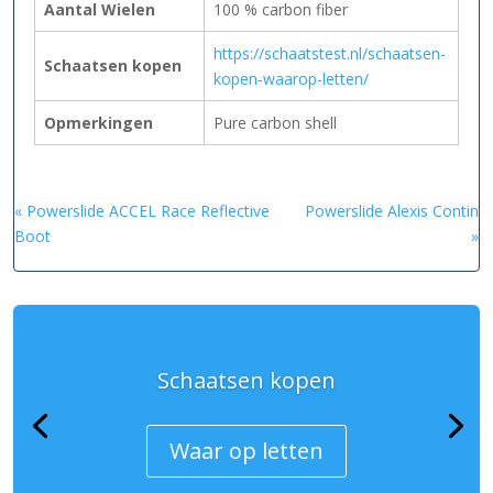
Aantal Wielen
100 % carbon fiber
https://schaatstest.nl/schaatsen-
Schaatsen kopen
kopen-waarop-letten/
Opmerkingen
Pure carbon shell
« Powerslide ACCEL Race Reflective
Powerslide Alexis Contin
Boot
»
Schaatsen kopen
Waar op letten