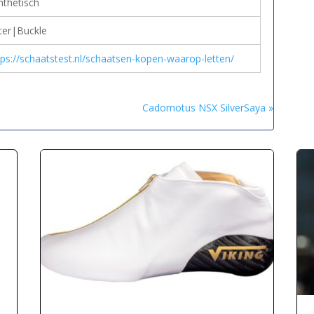
nthetisch
ter|Buckle
tps://schaatstest.nl/schaatsen-kopen-waarop-letten/
Cadomotus NSX SilverSaya »