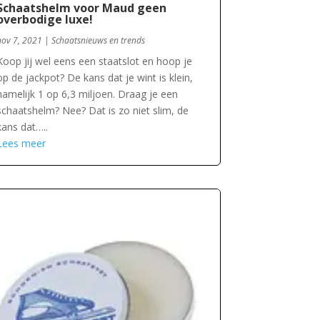
Schaatshelm voor Maud geen
overbodige luxe!
nov 7, 2021
|
Schaatsnieuws en trends
Koop jij wel eens een staatslot en hoop je
op de jackpot? De kans dat je wint is klein,
namelijk 1 op 6,3 miljoen. Draag je een
schaatshelm? Nee? Dat is zo niet slim, de
kans dat…..
Lees meer