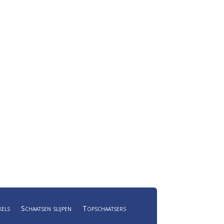
kels
Schaatsen slijpen
Topschaatsers