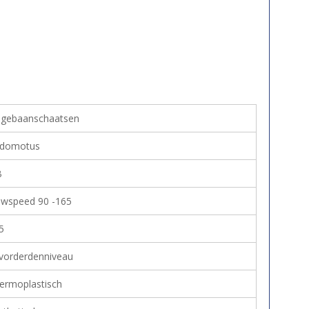
ngebaanschaatsen
domotus
B
wspeed 90 -165
5
vorderdenniveau
ermoplastisch