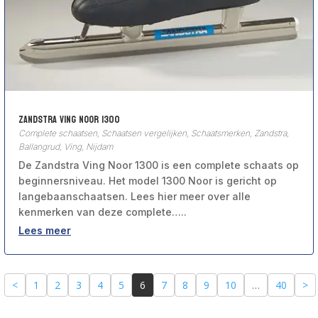
Zandstra Ving Noor 1300
Complete schaatsen
,
Schaatsen vergelijken
,
Schaatsmerken
,
Zandstra,
Ballangrud, Ving, Nijdam
De Zandstra Ving Noor 1300 is een complete schaats op
beginnersniveau. Het model 1300 Noor is gericht op
langebaanschaatsen. Lees hier meer over alle
kenmerken van deze complete…..
Lees meer
<
1
2
3
4
5
6
7
8
9
10
…
40
>