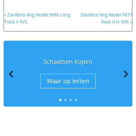
« Zandstra Ving Model 9966 Long
Zandstra Ving Model 9977
Track II RVS
Race H.H. RVS »
Schaatsen kopen
Waar op letten