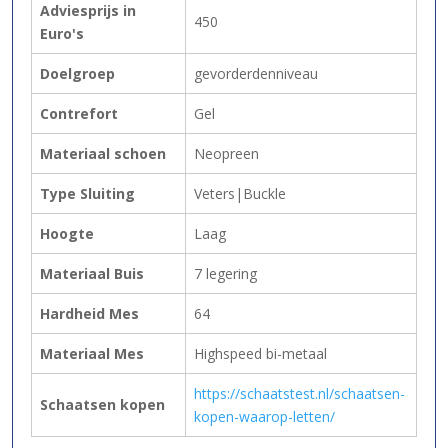
Adviesprijs in
450
Euro's
Doelgroep
gevorderdenniveau
Contrefort
Gel
Materiaal schoen
Neopreen
Type Sluiting
Veters|Buckle
Hoogte
Laag
Materiaal Buis
7 legering
Hardheid Mes
64
Materiaal Mes
Highspeed bi-metaal
https://schaatstest.nl/schaatsen-
Schaatsen kopen
kopen-waarop-letten/