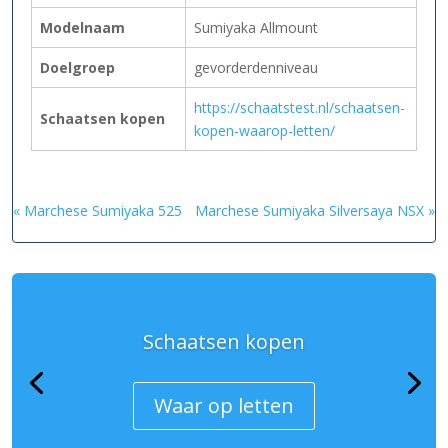
Modelnaam
Sumiyaka Allmount
Doelgroep
gevorderdenniveau
https://schaatstest.nl/schaatsen-
Schaatsen kopen
kopen-waarop-letten/
« Marchese Sumiyaka 525
Marchese Sumiyaka Silversaya NSX »
Schaatsen kopen
Waar op letten