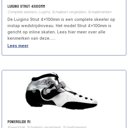
Luigino Strut 4x100mm
Complete skeelers
,
Luigino
,
Schaatsen vergelijken
,
Schaatsmerken
De Luigino Strut 4x100mm is een complete skeeler op
instap wedstrijdniveau. Het model Strut 4x100mm is
gericht op inline skaten. Lees hier meer over alle
kenmerken van deze…..
Lees meer
Powerslide M1
Powerslide
,
Schaatsen vergelijken
,
Schaatsmerken