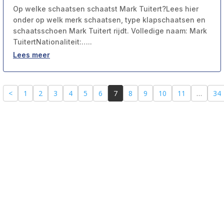
Op welke schaatsen schaatst Mark Tuitert?Lees hier
onder op welk merk schaatsen, type klapschaatsen en
schaatsschoen Mark Tuitert rijdt. Volledige naam: Mark
TuitertNationaliteit:…..
Lees meer
<
1
2
3
4
5
6
7
8
9
10
11
…
34