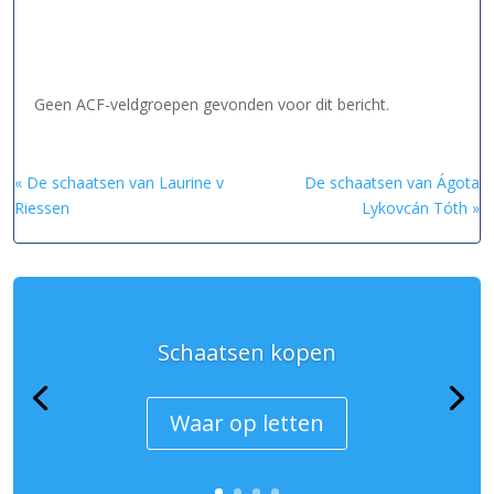
Geen ACF-veldgroepen gevonden voor dit bericht.
« De schaatsen van Laurine v
De schaatsen van Ágota
Riessen
Lykovcán Tóth »
Schaatsen kopen
Waar op letten