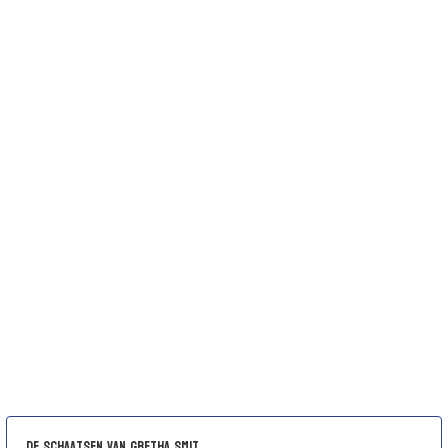
De schaatsen van Gretha Smit