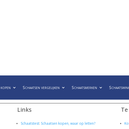
 kopen
Schaatsen vergelijken
Schaatsmerken
Schaatswin
Links
Te
Schaatstest
:
Schaatsen kopen, waar op letten?
Ko