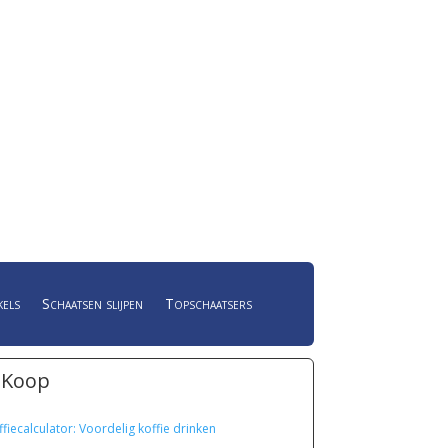
kels
Schaatsen slijpen
Topschaatsers
 Koop
ffiecalculator: Voordelig koffie drinken