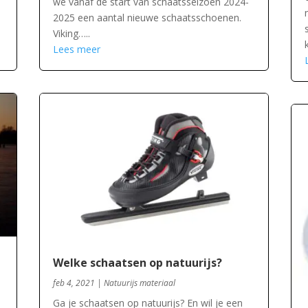
we vanaf de start van schaatsseizoen 2024-
2025 een aantal nieuwe schaatsschoenen.
Viking…..
Lees meer
Welke schaatsen op natuurijs?
feb 4, 2021
|
Natuurijs materiaal
Ga je schaatsen op natuurijs? En wil je een