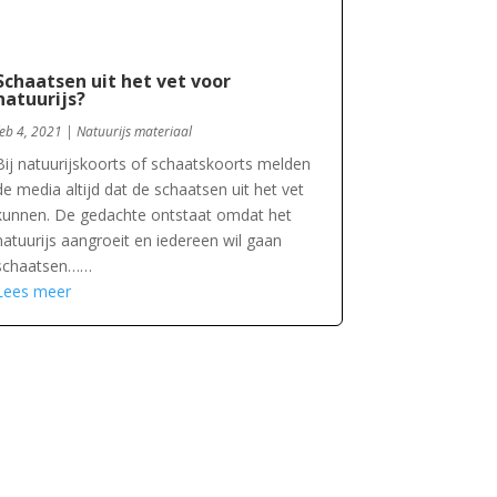
Schaatsen uit het vet voor
natuurijs?
feb 4, 2021
|
Natuurijs materiaal
Bij natuurijskoorts of schaatskoorts melden
de media altijd dat de schaatsen uit het vet
kunnen. De gedachte ontstaat omdat het
natuurijs aangroeit en iedereen wil gaan
schaatsen……
Lees meer