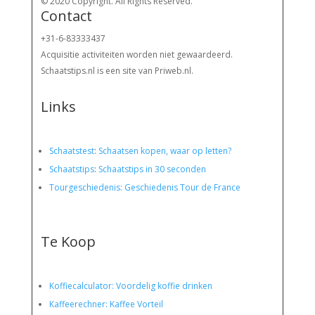
© 2020 Copyright. All Rights Reserved.
Contact
+31-6-83333437
Acquisitie activiteiten worden
niet gewaardeerd.
Schaatstips.nl is een site van Priweb.nl.
Links
Schaatstest
:
Schaatsen kopen, waar op letten?
Schaatstips
:
Schaatstips in 30 seconden
Tourgeschiedenis: Geschiedenis Tour de France
Te Koop
Koffiecalculator: Voordelig koffie drinken
Kaffeerechner: Kaffee Vorteil