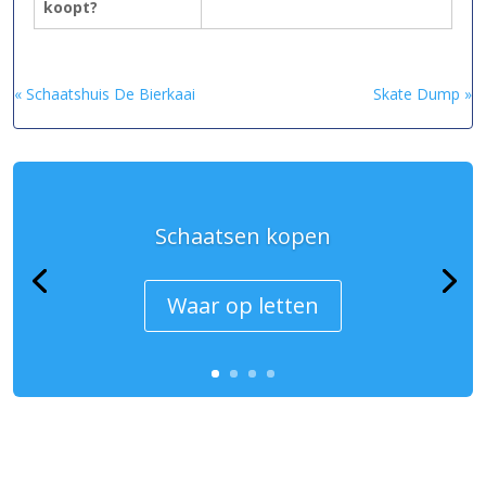
koopt?
« Schaatshuis De Bierkaai
Skate Dump »
Schaatsen kopen
Waar op letten