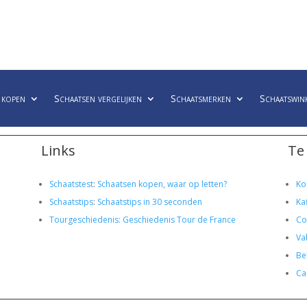
 kopen
Schaatsen vergelijken
Schaatsmerken
Schaatswin
Links
Te
Schaatstest
:
Schaatsen kopen, waar op letten?
Ko
Schaatstips
:
Schaatstips in 30 seconden
Ka
Tourgeschiedenis: Geschiedenis Tour de France
Co
Va
Bel
Ca