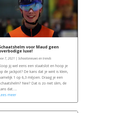
Schaatshelm voor Maud geen
overbodige luxe!
nov 7, 2021
|
Schaatsnieuws en trends
Koop jij wel eens een staatslot en hoop je
op de jackpot? De kans dat je wint is klein,
namelijk 1 op 6,3 miljoen. Draag je een
schaatshelm? Nee? Dat is zo niet slim, de
kans dat…..
Lees meer