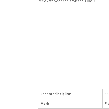
Free-skate voor een adviesprijs van €369.
Schaatsdiscipline
na
Merk
Fr