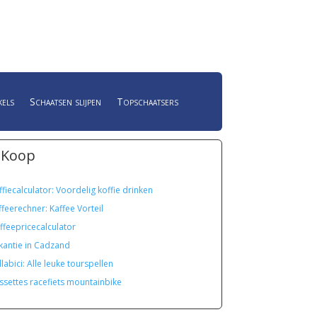
kels
Schaatsen slijpen
Topschaatsers
 Koop
ffiecalculator: Voordelig koffie drinken
ffeerechner: Kaffee Vorteil
ffeepricecalculator
kantie in Cadzand
labici: Alle leuke tourspellen
ssettes racefiets mountainbike