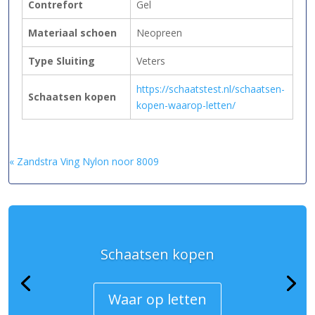
Contrefort
Gel
Materiaal schoen
Neopreen
Type Sluiting
Veters
https://schaatstest.nl/schaatsen-
Schaatsen kopen
kopen-waarop-letten/
« Zandstra Ving Nylon noor 8009
Schaatsen kopen
Waar op letten