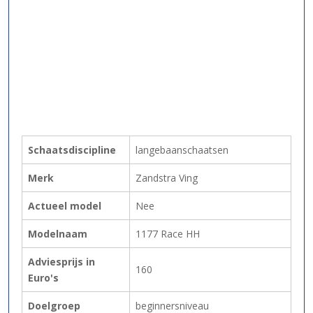
Schaatsdiscipline
langebaanschaatsen
Merk
Zandstra Ving
Actueel model
Nee
Modelnaam
1177 Race HH
Adviesprijs in
160
Euro's
Doelgroep
beginnersniveau