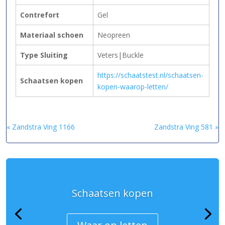
Contrefort
Gel
Materiaal schoen
Neopreen
Type Sluiting
Veters|Buckle
https://schaatstest.nl/schaatsen-
Schaatsen kopen
kopen-waarop-letten/
« Zandstra Ving 1166
Zandstra Ving 581 »
Schaatsen kopen