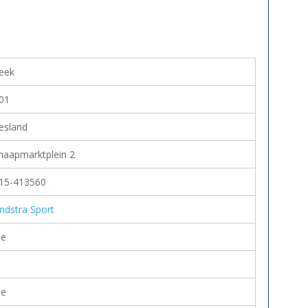
eek
01
iesland
haapmarktplein 2
15-413560
ndstra Sport
e
e