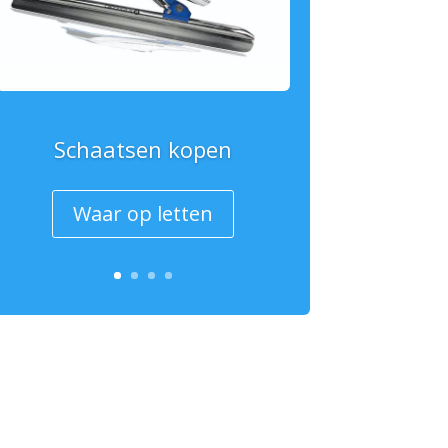
Schaatsen kopen
Waar op letten