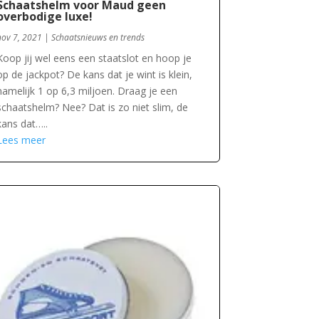
Schaatshelm voor Maud geen
overbodige luxe!
nov 7, 2021
|
Schaatsnieuws en trends
Koop jij wel eens een staatslot en hoop je
op de jackpot? De kans dat je wint is klein,
namelijk 1 op 6,3 miljoen. Draag je een
schaatshelm? Nee? Dat is zo niet slim, de
kans dat…..
Lees meer