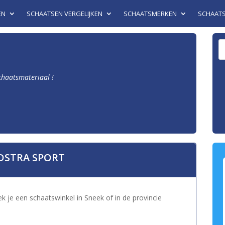
EN
SCHAATSEN VERGELIJKEN
SCHAATSMERKEN
SCHAAT
schaatsmateriaal !
DSTRA SPORT
k je een schaatswinkel in Sneek of in de provincie