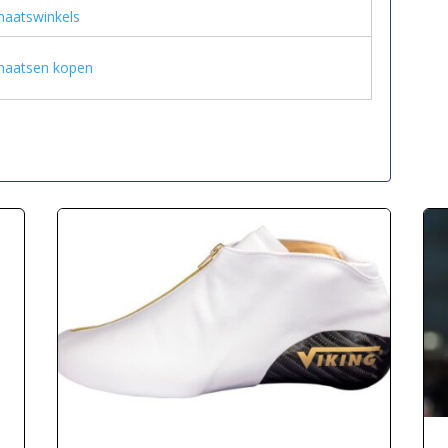
haatswinkels
haatsen kopen