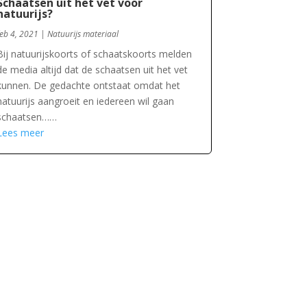
Schaatsen uit het vet voor
natuurijs?
feb 4, 2021
|
Natuurijs materiaal
Bij natuurijskoorts of schaatskoorts melden
de media altijd dat de schaatsen uit het vet
kunnen. De gedachte ontstaat omdat het
natuurijs aangroeit en iedereen wil gaan
schaatsen……
Lees meer