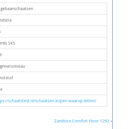
ngebaanschaatsen
ndstra
B
mbi SKS
9
ginnersniveau
nststof
e
tps://schaatstest.nl/schaatsen-kopen-waarop-letten/
Zandstra Comfort Noor 1292 »