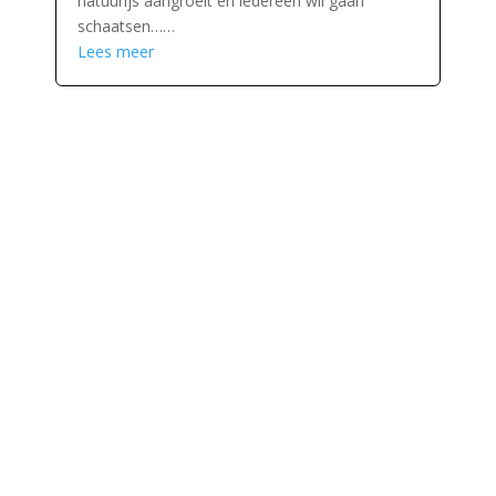
natuurijs aangroeit en iedereen wil gaan
schaatsen……
Lees meer