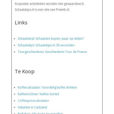
Acquisitie activiteiten worden
niet gewaardeerd.
Schaatstips.nl is een site van Priweb.nl.
Links
Schaatstest
:
Schaatsen kopen, waar op letten?
Schaatstips
:
Schaatstips in 30 seconden
Tourgeschiedenis: Geschiedenis Tour de France
Te Koop
Koffiecalculator: Voordelig koffie drinken
Kaffeerechner: Kaffee Vorteil
Coffeepricecalculator
Vakantie in Cadzand
Bellabici: Alle leuke tourspellen