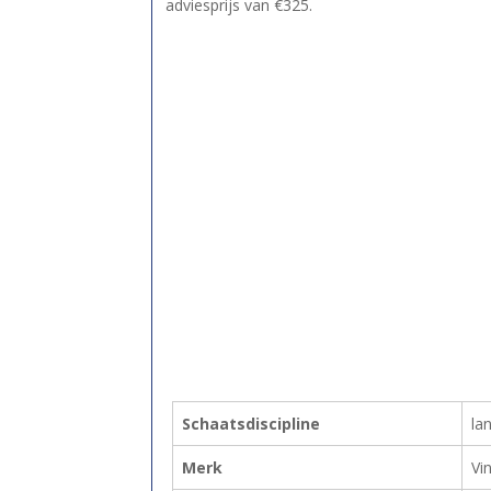
adviesprijs van €325.
Schaatsdiscipline
la
Merk
Vi