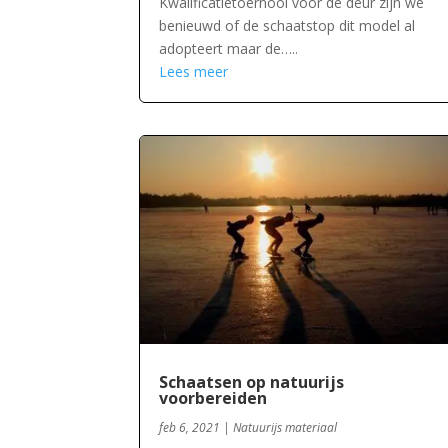
Kwalificatietoernooi voor de deur zijn we
benieuwd of de schaatstop dit model al
adopteert maar de…..
Lees meer
Schaatsen op natuurijs
voorbereiden
feb 6, 2021
|
Natuurijs materiaal