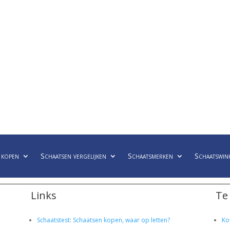
 kopen
Schaatsen vergelijken
Schaatsmerken
Schaatswin
Links
Te
Schaatstest
:
Schaatsen kopen, waar op letten?
Ko