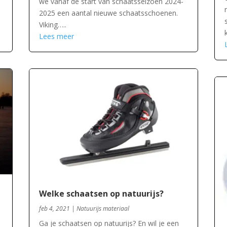
we vanaf de start van schaatsseizoen 2024-
2025 een aantal nieuwe schaatsschoenen.
Viking…..
Lees meer
Welke schaatsen op natuurijs?
feb 4, 2021
|
Natuurijs materiaal
Ga je schaatsen op natuurijs? En wil je een