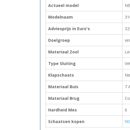
Actueel model
N
Modelnaam
31
Adviesprijs in Euro's
32
Doelgroep
vi
Materiaal Zool
Le
Type Sluiting
Ve
Klapschaats
Ne
Materiaal Buis
7 
Materiaal Brug
Co
Hardheid Mes
6
Schaatsen kopen
ht