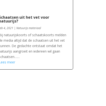
Schaatsen uit het vet voor
natuurijs?
feb 4, 2021
|
Natuurijs materiaal
Bij natuurijskoorts of schaatskoorts melden
de media altijd dat de schaatsen uit het vet
kunnen. De gedachte ontstaat omdat het
natuurijs aangroeit en iedereen wil gaan
schaatsen……
Lees meer