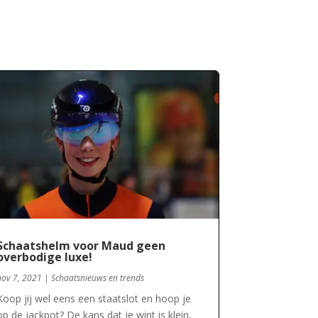
Schaatshelm voor Maud geen
overbodige luxe!
nov 7, 2021
|
Schaatsnieuws en trends
Koop jij wel eens een staatslot en hoop je
op de jackpot? De kans dat je wint is klein,