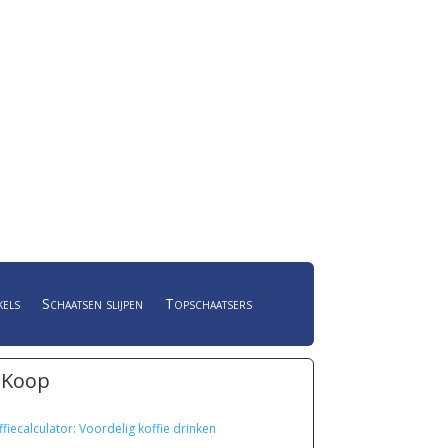
kels
Schaatsen slijpen
Topschaatsers
 Koop
ffiecalculator: Voordelig koffie drinken