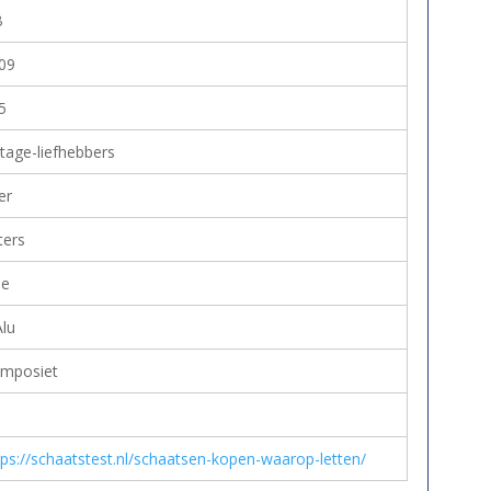
B
09
5
ntage-liefhebbers
er
ters
e
Alu
mposiet
tps://schaatstest.nl/schaatsen-kopen-waarop-letten/