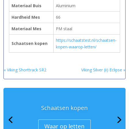
Materiaal Buis
Aluminium
Hardheid Mes
66
Materiaal Mes
PM staal
https://schaatstest.nl/schaatsen-
Schaatsen kopen
kopen-waarop-letten/
« Viking Shorttrack SR2
Viking Silver (ii) Eclipse »
Schaatsen kopen
Waar op letten