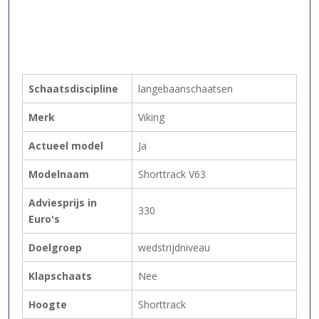
Schaatsdiscipline
langebaanschaatsen
Merk
Viking
Actueel model
Ja
Modelnaam
Shorttrack V63
Adviesprijs in
330
Euro's
Doelgroep
wedstrijdniveau
Klapschaats
Nee
Hoogte
Shorttrack