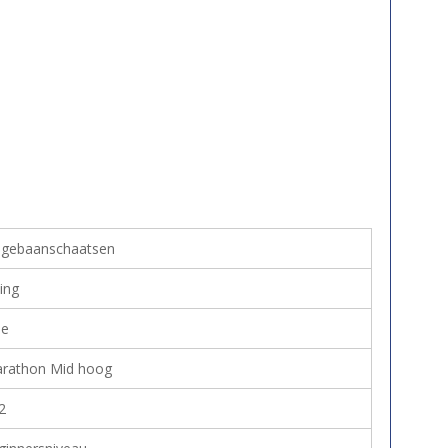
ngebaanschaatsen
king
e
rathon Mid hoog
2