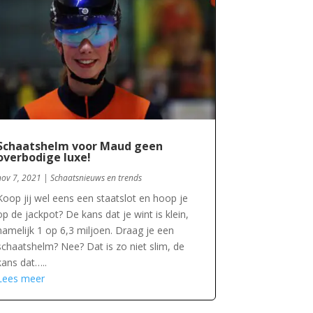
Schaatshelm voor Maud geen
overbodige luxe!
nov 7, 2021
|
Schaatsnieuws en trends
Koop jij wel eens een staatslot en hoop je
op de jackpot? De kans dat je wint is klein,
namelijk 1 op 6,3 miljoen. Draag je een
schaatshelm? Nee? Dat is zo niet slim, de
kans dat…..
Lees meer