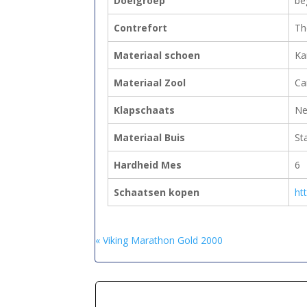
Doelgroep
be
Contrefort
Th
Materiaal schoen
Ka
Materiaal Zool
Ca
Klapschaats
Ne
Materiaal Buis
St
Hardheid Mes
6
Schaatsen kopen
ht
« Viking Marathon Gold 2000