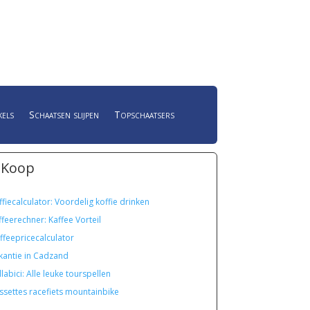
kels
Schaatsen slijpen
Topschaatsers
 Koop
ffiecalculator: Voordelig koffie drinken
ffeerechner: Kaffee Vorteil
ffeepricecalculator
kantie in Cadzand
labici: Alle leuke tourspellen
ssettes racefiets mountainbike