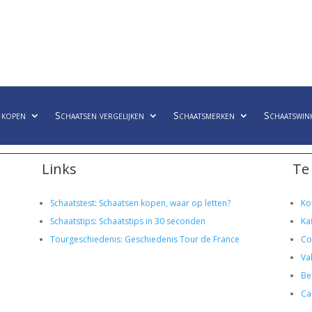
 kopen
Schaatsen vergelijken
Schaatsmerken
Schaatswin
Links
Te
Schaatstest
:
Schaatsen kopen, waar op letten?
Ko
Schaatstips
:
Schaatstips in 30 seconden
Ka
Tourgeschiedenis: Geschiedenis Tour de France
Co
Va
Bel
Ca