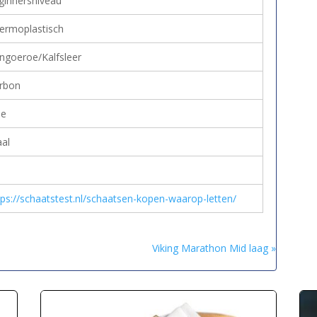
ginnersniveau
ermoplastisch
ngoeroe/Kalfsleer
rbon
e
aal
tps://schaatstest.nl/schaatsen-kopen-waarop-letten/
Viking Marathon Mid laag »