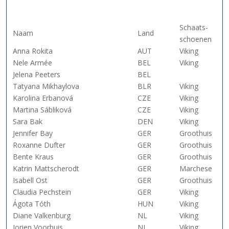
Schaats-
Naam
Land
schoenen
Anna Rokita
AUT
Viking
Nele Armée
BEL
Viking
Jelena Peeters
BEL
Tatyana Mikhaylova
BLR
Viking
Karolina Erbanová
CZE
Viking
Martina Sábliková
CZE
Viking
Sara Bak
DEN
Viking
Jennifer Bay
GER
Groothuis
Roxanne Dufter
GER
Groothuis
Bente Kraus
GER
Groothuis
Katrin Mattscherodt
GER
Marchese
Isabell Ost
GER
Groothuis
Claudia Pechstein
GER
Viking
Ágota Tóth
HUN
Viking
Diane Valkenburg
NL
Viking
Jorien Voorhuis
NL
Viking