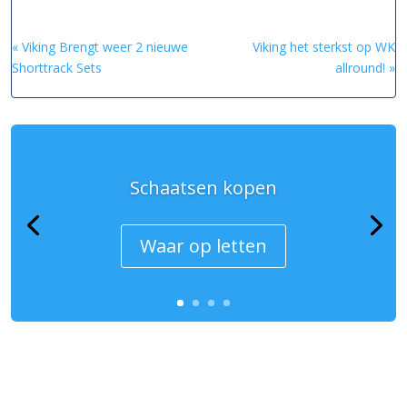
« Viking Brengt weer 2 nieuwe
Viking het sterkst op WK
Shorttrack Sets
allround! »
Schaatsen kopen
Waar op letten