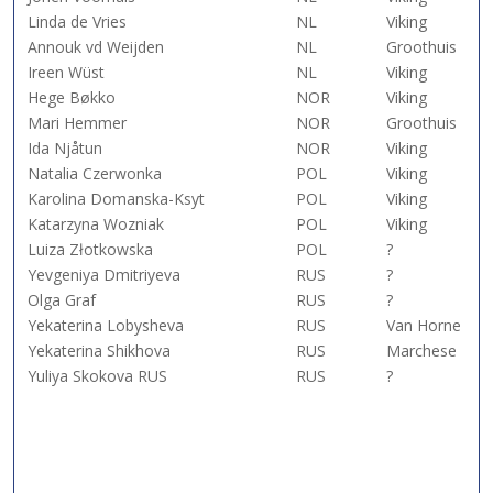
Linda de Vries
NL
Viking
Annouk vd Weijden
NL
Groothuis
Ireen Wüst
NL
Viking
Hege Bøkko
NOR
Viking
Mari Hemmer
NOR
Groothuis
Ida Njåtun
NOR
Viking
Natalia Czerwonka
POL
Viking
Karolina Domanska-Ksyt
POL
Viking
Katarzyna Wozniak
POL
Viking
Luiza Złotkowska
POL
?
Yevgeniya Dmitriyeva
RUS
?
Olga Graf
RUS
?
Yekaterina Lobysheva
RUS
Van Horne
Yekaterina Shikhova
RUS
Marchese
Yuliya Skokova RUS
RUS
?