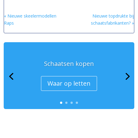
« Nieuwe skeelermodellen
Nieuwe topdrukte bij
Raps
schaatsfabrikanten? »
Schaatsen kopen
Waar op letten