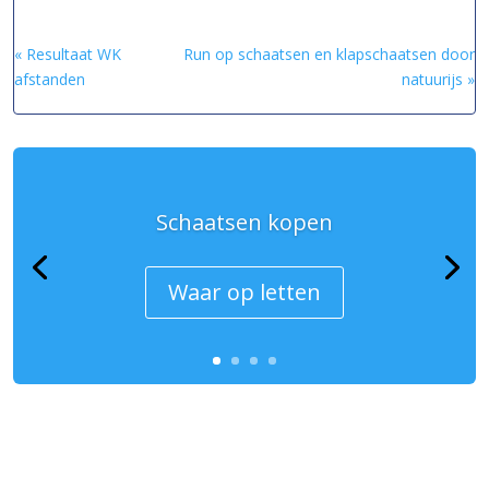
« Resultaat WK
Run op schaatsen en klapschaatsen door
afstanden
natuurijs »
Schaatsen kopen
Waar op letten