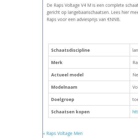
De Raps Voltage V4 M is een complete schaat
gericht op langebaanschaatsen. Lees hier me
Raps voor een adviesprijs van €NNB.
Schaatsdiscipline
la
Merk
Ra
Actueel model
Ne
Modelnaam
Vo
Doelgroep
to
Schaatsen kopen
ht
« Raps Voltage Men