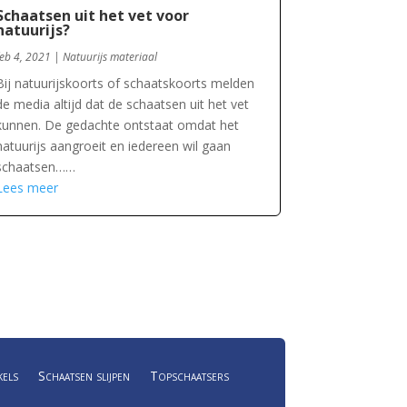
Schaatsen uit het vet voor
natuurijs?
feb 4, 2021
|
Natuurijs materiaal
Bij natuurijskoorts of schaatskoorts melden
de media altijd dat de schaatsen uit het vet
kunnen. De gedachte ontstaat omdat het
natuurijs aangroeit en iedereen wil gaan
schaatsen……
Lees meer
kels
Schaatsen slijpen
Topschaatsers