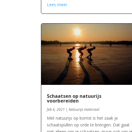
Lees meer
Schaatsen op natuurijs
voorbereiden
feb 6, 2021
|
Natuurijs materiaal
Met natuurijs op komst is het zaak je
schaatspullen op orde te brengen. Dat gaat
niet alleen om je schaatsen, maar ook om j