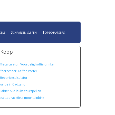
kels
Schaatsen slijpen
Topschaatsers
 Koop
ffiecalculator: Voordelig koffie drinken
ffeerechner: Kaffee Vorteil
ffeepricecalculator
kantie in Cadzand
labici: Alle leuke tourspellen
ssettes racefiets mountainbike