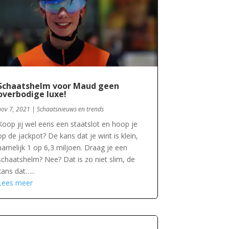
Schaatshelm voor Maud geen
overbodige luxe!
nov 7, 2021
|
Schaatsnieuws en trends
Koop jij wel eens een staatslot en hoop je
op de jackpot? De kans dat je wint is klein,
namelijk 1 op 6,3 miljoen. Draag je een
schaatshelm? Nee? Dat is zo niet slim, de
kans dat…..
Lees meer