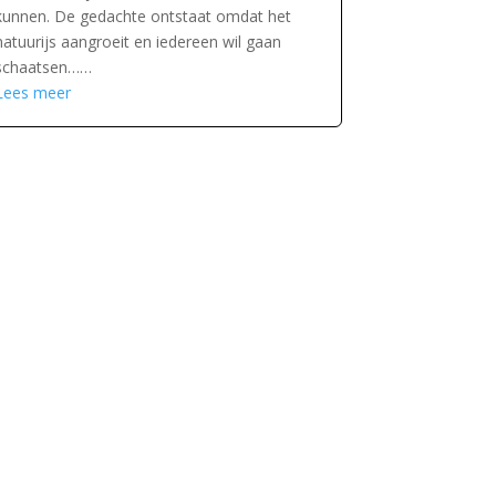
kunnen. De gedachte ontstaat omdat het
natuurijs aangroeit en iedereen wil gaan
schaatsen……
Lees meer