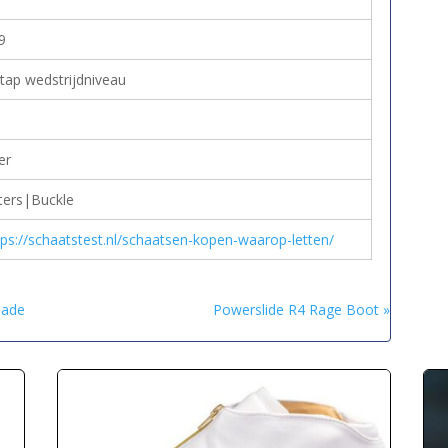
9
stap wedstrijdniveau
er
ters|Buckle
tps://schaatstest.nl/schaatsen-kopen-waarop-letten/
Made
Powerslide R4 Rage Boot »