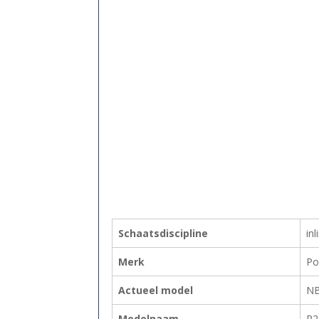
Schaatsdiscipline
in
Merk
Po
Actueel model
N
Modelnaam
R2