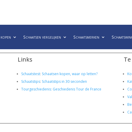
 kopen
Schaatsen vergelijken
Schaatsmerken
Schaatswin
Links
Te
Schaatstest
:
Schaatsen kopen, waar op letten?
Ko
Schaatstips
:
Schaatstips in 30 seconden
Ka
Tourgeschiedenis: Geschiedenis Tour de France
Co
Va
Bel
Ca