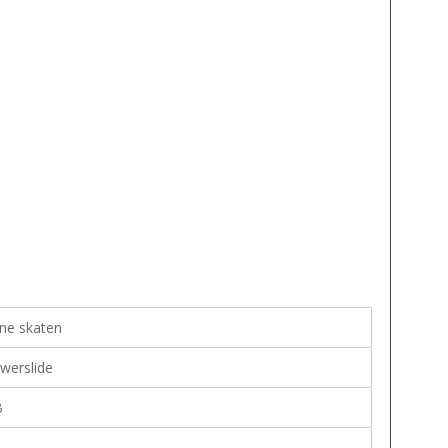
line skaten
werslide
B