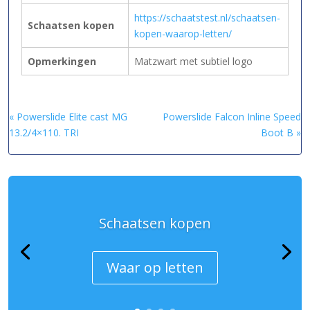
https://schaatstest.nl/schaatsen-
Schaatsen kopen
kopen-waarop-letten/
Opmerkingen
Matzwart met subtiel logo
« Powerslide Elite cast MG
Powerslide Falcon Inline Speed
13.2/4×110. TRI
Boot B »
Schaatsen kopen
Waar op letten