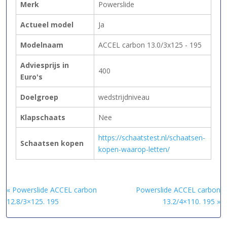
Merk
Powerslide
Actueel model
Ja
Modelnaam
ACCEL carbon 13.0/3x125 - 195
Adviesprijs in
400
Euro's
Doelgroep
wedstrijdniveau
Klapschaats
Nee
https://schaatstest.nl/schaatsen-
Schaatsen kopen
kopen-waarop-letten/
« Powerslide ACCEL carbon
Powerslide ACCEL carbon
12.8/3×125. 195
13.2/4×110. 195 »