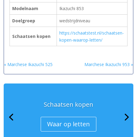
Modelnaam
Ikazuchi 853
Doelgroep
wedstrijdniveau
https://schaatstest.nl/schaatsen-
Schaatsen kopen
kopen-waarop-letten/
« Marchese Ikazuchi 525
Marchese Ikazuchi 953 »
Schaatsen kopen
Waar op letten