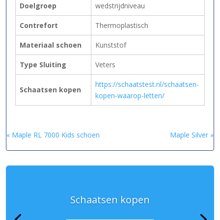
Doelgroep
wedstrijdniveau
Contrefort
Thermoplastisch
Materiaal schoen
Kunststof
Type Sluiting
Veters
https://schaatstest.nl/schaatsen-
Schaatsen kopen
kopen-waarop-letten/
« Maple RL 7000 Kids schoen
Maple Silver »
Schaatsen kopen