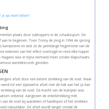
r je op moet letten?
Jong
imenten plaats door subtoppers in de schaatssport. De
of aan te beginnen. Toen Tonny de Jong in 1996 de sprong
s kampioene en wist ze de jarenlange hegemonie van de
te iedereen van het effect overtuigd en reed elke topper
n Nagano was er bijna niemand meer zonder klapschaats.
toernooi wereldrecords gereden.
SEN
 langere afzet door een betere strekking van de voet. Waar
erd tot een zijwaartse afzet met de hak aan het ijs kan
strekking van de voet. De kracht van de kuitspier was
aatsen onbenut. Aangezien de enkelstrekking mét
en van de voet bij wandelen of hardlopen of het strekken
 veel natuurlijker. De afzet wordt langer omdat de