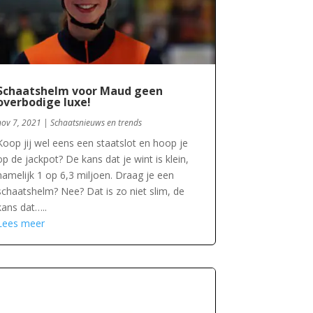
Schaatshelm voor Maud geen
overbodige luxe!
nov 7, 2021
|
Schaatsnieuws en trends
Koop jij wel eens een staatslot en hoop je
op de jackpot? De kans dat je wint is klein,
namelijk 1 op 6,3 miljoen. Draag je een
schaatshelm? Nee? Dat is zo niet slim, de
kans dat…..
Lees meer